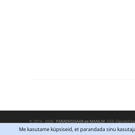
© 2014 - 2026 ·
PARADIISISAAR.ee MAAILM
. Kõik õigused ka