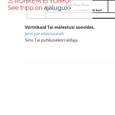
⚠️ ROHKEM EI TOIMU!
See tripp on
ajalugu>>
Vürtsikaid Tai mälestusi soovides,
Jens paradiisisaarelt
Sinu Tai puhkusekorraldaja