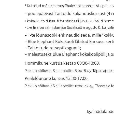
³ Kui asud mõnes teises Phuketi piirkonnas, siis palun va
– poolepäevast Tai toidu kokanduskursust (4 r
+ kohaliku toiduturu tutvustustuuri juhul, kui valid homm
+ 1-e lisaroa valmistamise (tavaliselt magustoit), kui val
– 1-te lõunasööki ehk naudid seda, mille “kokku
– Blue Elephant Kokakooli läbitud kursuse sertif
– Tai toitude retseptikogumit;
– mälestuseks Blue Elephant kokakoolipõll ja 
Hommikune kursus kestab 09:30-13:00.
Pick-up sõltuvalt Sinu hotellist 8:00-8:45. Täpse aja te
Pealelõunane kursus 13:30-17:00.
Pick-up sõltuvalt Sinu hotellist 12:00-12:45. Täpse aja t
Igal nädalapä