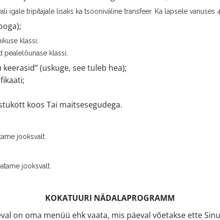
li igale tripitajale lisaks ka tsooniväline transfeer. Ka lapsele vanuses 
ooga);
ikuse klassi;
id pealelõunase klassi;
 keerasid” (uskuge, see tuleb hea);
ikaati;
ostukott koos Tai maitsesegudega.
atame jooksvalt.
eatame jooksvalt.
KOKATUURI NÄDALAPROGRAMM
eval on oma menüü ehk vaata, mis päeval võetakse ette Si