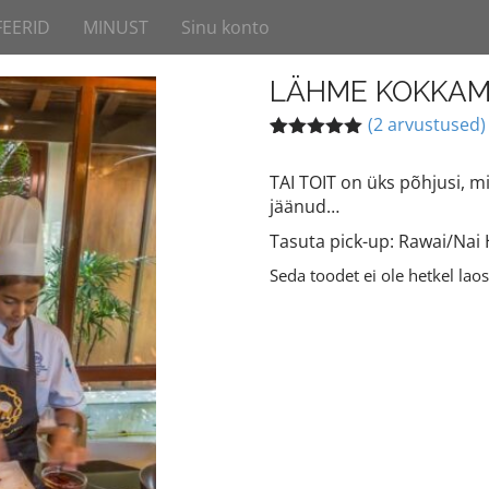
FEERID
MINUST
Sinu konto
LÄHME KOKKA
(
2
arvustused)
Hinnatud
2
5.00
/5
TAI TOIT on üks põhjusi, mi
kliendi
jäänud…
hinnangu
põhjal
Tasuta pick-up: Rawai/Nai 
Seda toodet ei ole hetkel laos